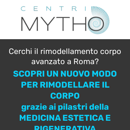
Cerchi il rimodellamento corpo
avanzato a Roma?
SCOPRI UN NUOVO MODO
PER RIMODELLARE IL
CORPO
grazie ai pilastri della
MEDICINA ESTETICA E
RIGENERATIVA