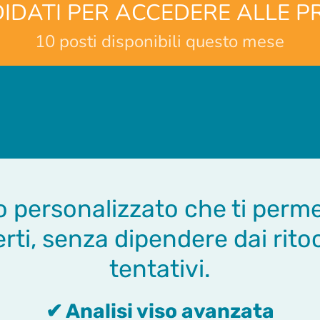
IDATI PER ACCEDERE ALLE 
10 posti disponibili questo mese
personalizzato che ti permett
rti, senza dipendere dai rit
tentativi.
✔ Analisi viso avanzata