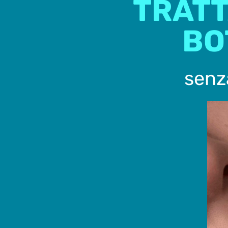
TRATT
BO
senza