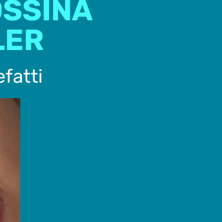
OSSINA
LER
efatti